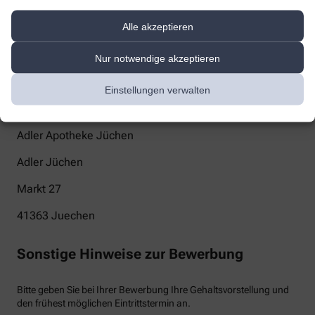
info@adler-apotheke-juechen.de
Alle akzeptieren
Telefon
Nur notwendige akzeptieren
+49-21651208
Einstellungen verwalten
Post
Adler Apotheke Jüchen
Adler Jüchen
Markt 27
41363
Juechen
Sonstige Hinweise zur Bewerbung
Bitte geben Sie bei Ihrer Bewerbung Ihre Gehaltsvorstellung und
den frühest möglichen Eintrittstermin an.