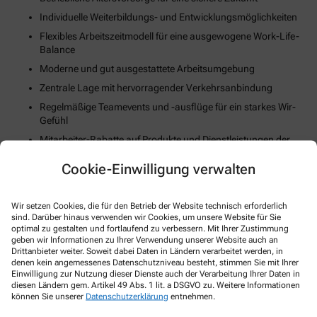
Individuelle Weiterbildungs- und Entwicklungsmöglichkeiten
Flexibles Arbeitszeitmodell für eine ausgewogene Work-Life-
Balance
Moderne und gut ausgestattete Arbeitsumgebung
Zentrale Lage mit hervorragender Verkehrsanbindung
Regelmäßige Teamevents und -ausflüge für ein starkes Wir-
Gefühl
Mitarbeiter-Rabatte auf Produkte und Dienstleistungen der
Apotheke
Cookie-Einwilligung verwalten
Unterstützung bei der Wohnungssuche oder Umzugskosten
(falls zutreffend)
Fortschrittliche Digitalisierungs- und Technologiestrategie
Wir setzen Cookies, die für den Betrieb der Website technisch erforderlich
sind. Darüber hinaus verwenden wir Cookies, um unsere Website für Sie
Gesundheits- und Fitnessangebote zur Stärkung des
optimal zu gestalten und fortlaufend zu verbessern. Mit Ihrer Zustimmung
körperlichen Wohlbefindens
geben wir Informationen zu Ihrer Verwendung unserer Website auch an
Drittanbieter weiter. Soweit dabei Daten in Ländern verarbeitet werden, in
denen kein angemessenes Datenschutzniveau besteht, stimmen Sie mit Ihrer
So können Sie sich bewerben
Einwilligung zur Nutzung dieser Dienste auch der Verarbeitung Ihrer Daten in
diesen Ländern gem. Artikel 49 Abs. 1 lit. a DSGVO zu. Weitere Informationen
können Sie unserer
Datenschutzerklärung
entnehmen.
E-Mail